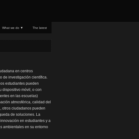
What we do ▼
The latest
ciudadana en centros
o de investigación científica.
 los estudiantes pueden
 dispositivo móvil, o con
tentes en las escuelas)
nación atmosférica, calidad del
ma, otros ciudadanos pueden
úsqueda de soluciones. La
 innovación en estudiantes y a
as ambientales en su entorno