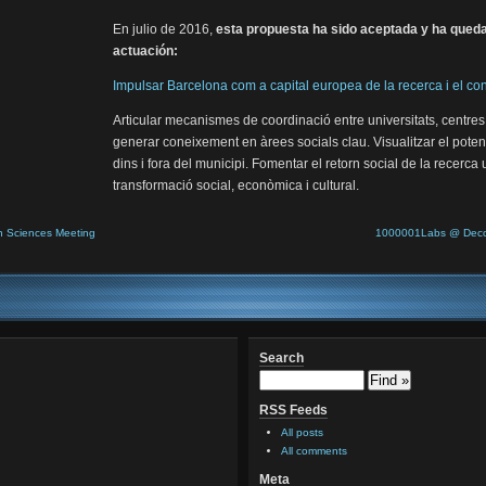
En julio de 2016,
esta propuesta ha sido aceptada y ha quedad
actuación:
Impulsar Barcelona com a capital europea de la recerca i el c
Articular mecanismes de coordinació entre universitats, centres
generar coneixement en àrees socials clau. Visualitzar el potenc
dins i fora del municipi. Fomentar el retorn social de la recerca u
transformació social, econòmica i cultural.
 Sciences Meeting
1000001Labs @ Decons
Search
RSS Feeds
All posts
All comments
Meta