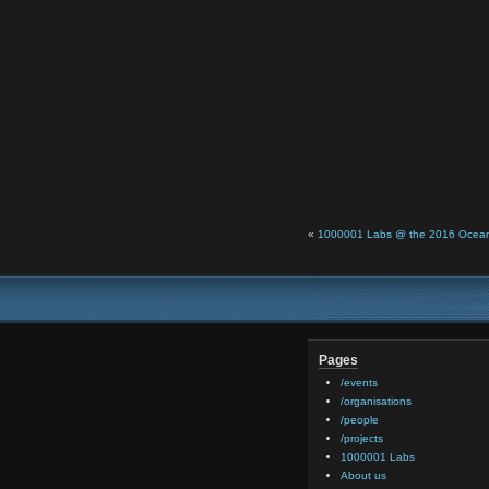
«
1000001 Labs @ the 2016 Ocean
Pages
/events
/organisations
/people
/projects
1000001 Labs
About us