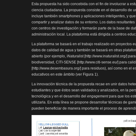
Esta propuesta ha sido concebida con el fin de involucrar a es
ciencia ciudadana. La propuesta consiste en el desarrollo de 
incluye también smartphones y aplicaciones inteligentes, y que 
compartir y analizar datos de su entorno. Los datos resultante
con centros de investigación y formarán parte de la base de da
administración local. La plataforma está dirigida a centros educ
La plataforma se basará en el trabajo realizado en proyectos 
datos de calidad de agua y también se basará en otras platafo
abierto (por ejemplo, iNaturalist [http://www.inaturalist.org/] pa
biodiversidad, CITI-SENSE [http://www.citi-sense.eu/] para cal
[http://www.desembasura.org/] para residuos), así como en el es
educativos en este ámbito (ver Figura 1).
La innovación técnica de la propuesta recae en unir datos het
estudiantes y que éstos sean validados y analizados, en la per
tecnológica y en el desarrollo del
engagement
para que los est
utilizarla. En esta línea se propone desarrollar técnicas de gami
pueden beneficiar de manera importante el proceso de aprendi