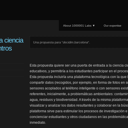
About 1000001 Labs ▼
Our expertise
la ciencia
Una propuesta para “
decidim.barcelona
“.
tros
Esta propuesta quiere ser una puerta de entrada a la ciencia 
educativos, y permitiría a los estudiantes participar en el proces
Esta propuesta incluiría una plataforma tecnológica con la que
compartir datos (recogidos, por ejemplo, en forma de fotos en su
sensores acoplados al teléfono inteligente o con sensores exis
referentes, inicialmente, a problemáticas ambientales: contami
agua, residuos y biodiversidad. A través de la misma platafor
visualizar y analizar los datos resultantes y colaborar en la b
plataforma sirve para estimular los procesos de investigación e
concienciar estudiantes y otros ciudadanos en las problemátic
inmediato.