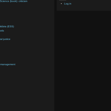
Science (book): criticism
Log in
lidària (ESS)
ards
al justice
sk management