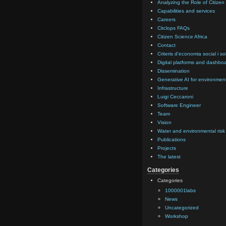
Analyzing the Role of Citizen 
Capabilities and services
Careers
Citclops FAQs
Citizen Science Africa
Contact
Criteris d’economia social i so
Digital platforms and dashbo
Dissemination
Generative AI for environment
Infrastructure
Luigi Ceccaroni
Software Engineer
Team
Vision
Water and environmental ri
Publications
Projects
The latest
Categories
Categories
1000001labs
News
Uncategorized
Workshop