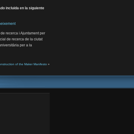
o incluida en la siguiente
oneixement
 de recerca i Ajuntament per
ial de recerca de la ciutat
niversitària per a la
truction of the Maker Manifesto
»